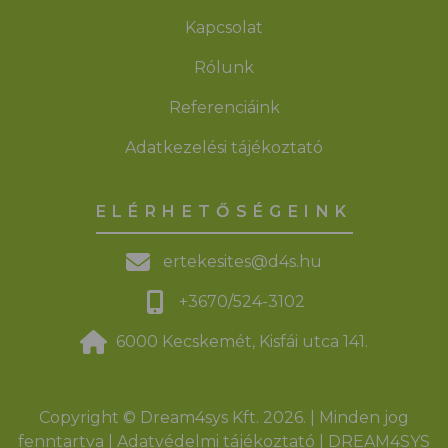
Kapcsolat
Rólunk
Referenciáink
Adatkezelési tájékoztató
ELÉRHETŐSÉGEINK
ertekesites@d4s.hu
+3670/524-3102
6000 Kecskemét, Kisfái utca 141.
Copyright © Dream4sys Kft. 2026. | Minden jog
fenntartva |
Adatvédelmi tájékoztató
|
DREAM4SYS