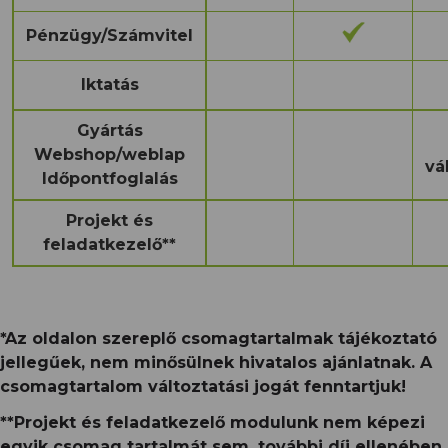
Pénzügy/Számvitel
Iktatás
Gyártás
Webshop/weblap
vá
Időpontfoglalás
Projekt és
feladatkezelő**
*Az oldalon szereplő csomagtartalmak tájékoztató
jellegűek, nem minősülnek hivatalos ajánlatnak. A
csomagtartalom változtatási jogát fenntartjuk!
**Projekt és feladatkezelő modulunk nem képezi
egyik csomag tartalmát sem, további díj ellenében