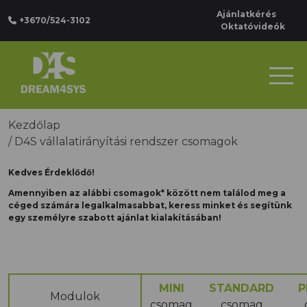
Ajánlatkérés
+3670/524-3102
Oktatóvideók
Kezdőlap
/
D4S vállalatirányítási rendszer csomagok
Kedves Érdeklődő!
Amennyiben az alábbi csomagok* között nem találod meg a
céged számára legalkalmasabbat, keress minket és segítünk
egy személyre szabott ajánlat kialakításában!
MINI
STANDARD
P
Modulok
csomag
csomag