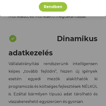
beavatkozás nélkül kaphatod meg bejövő
Rendben
számláidat. Hibamentes, gyors bevételezés -
munkaidő, és munkaerő megtakarítással.
Dinamikus
adatkezelés
Vállalatirányítási rendszerünk intelligensen
képes „tovább fejlődni”, hiszen új igények
esetén egyedi mezők alakíthatók ki
programozás és költséges fejlesztések NÉLKÜL
is. Ezáltal bármilyen típusú adat tárolható és
visszakereshető egyszerűen és gyorsan.