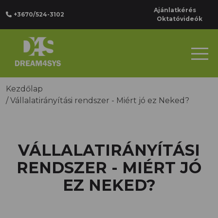
Ajánlatkérés
+3670/524-3102
Oktatóvideók
Kezdőlap
/
Vállalatirányítási rendszer - Miért jó ez Neked?
VÁLLALATIRÁNYÍTÁSI
RENDSZER - MIÉRT JÓ
EZ NEKED?