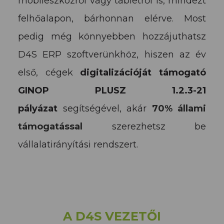
mobileszközről vagy tabletről is, mindezt
felhőalapon, bárhonnan elérve. Most
pedig még könnyebben hozzájuthatsz
D4S ERP szoftverünkhöz, hiszen az év
első, cégek
digitalizációját támogató
GINOP PLUSZ 1.2.3-21
pályázat
segítségével, akár
70% állami
támogatással
szerezhetsz be
vállalatirányítási rendszert.
A D4S VEZETŐI