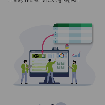
a könnyű munkát a D4S segítségével!