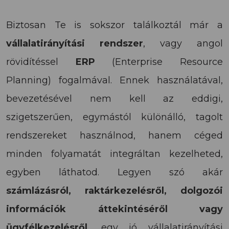
Biztosan Te is sokszor találkoztál már a
vállalatirányítási rendszer
, vagy angol
rövidítéssel
ERP
(Enterprise Resource
Planning) fogalmával. Ennek használatával,
bevezetésével nem kell az eddigi,
szigetszerűen, egymástól különálló, tagolt
rendszereket használnod, hanem céged
minden folyamatát integráltan kezelheted,
egyben láthatod. Legyen szó akár
számlázásról, raktárkezelésről, dolgozói
információk áttekintéséről vagy
ügyfélkezelésről,
egy jó vállalatirányítási