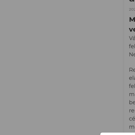
202
M
v
Vá
fe
N
R
el
fe
mé
be
re
cé
me