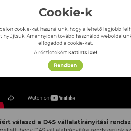
Cookie-k
dalon cookie-kat használunk, hogy a lehető legjobb felh
t nyújtsuk. Amennyiben tovább használod weboldalunk
elfogadod a cookie-kat.
A részletekért
kattints ide!
Rendben
iért válaszd a D4S vállalatirányítási rendsz
ellett, hogy
D4S vállalatirányítási rendszerünk
sz