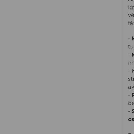
íg
vé
fá
-
tu
-
ma
- 
st
ak
-
be
-
c