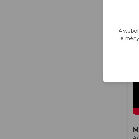
A webol
élmény
M
Am