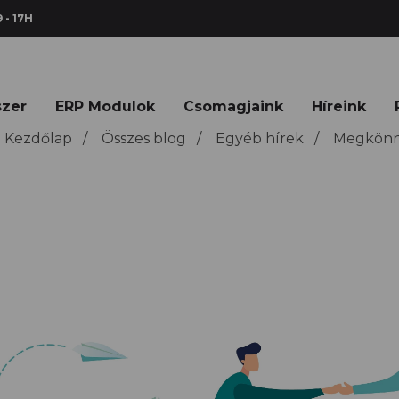
 - 17H
szer
ERP Modulok
Csomagjaink
Híreink
Kezdőlap
/
Összes blog
/
Egyéb hírek
/
Megkönnyí