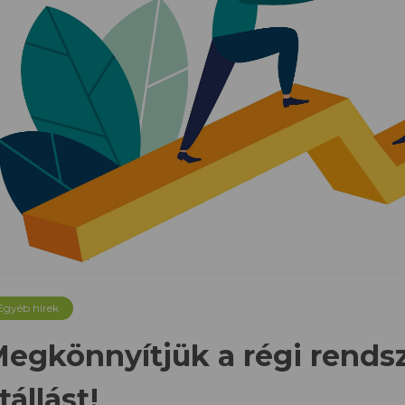
Egyéb hírek
egkönnyítjük a régi rendsz
tállást!