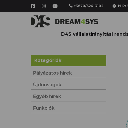
+3670/524-3102
H-P: 9
D4S vállalatirányítási rend
Kategóriák
Pályázatos hírek
Újdonságok
Egyéb hírek
Funkciók