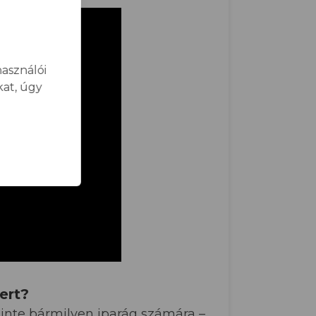
asználói
at, úgy
ert?
inte bármilyen iparág számára –