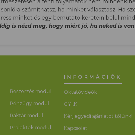
rmészetesen a fenti folyamatok nem mindenkinél
sonlóra számíthatsz, ha minket választasz! Ha s
ress minket és egy bemutató keretein belül min
dig is nézd meg, hogy miért jó, ha neked is van 
INFORMÁCIÓK
Beszerzés modul
Oktatóvideók
Pénzügy modul
GY.I.K
Raktár modul
Kérj egyedi ajánlatot tőlünk!
Projektek modul
Kapcsolat