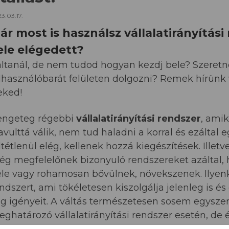
3.03.17.
ár most is használsz vállalatirányítás
ele elégedett?
ltanál, de nem tudod hogyan kezdj bele? Szeret
lhasználóbarát felületen dolgozni? Remek hírünk
eked!
engeteg régebbi
vállalatirányítási rendszer
, ami
avulttá válik, nem tud haladni a korral és ezálta
ltétlenül elég, kellenek hozzá kiegészítések. Illet
g megfelelőnek bizonyuló rendszereket azáltal,
le vagy rohamosan bővülnek, növekszenek. Ilyen
ndszert, ami tökéletesen kiszolgálja jelenleg is és
g igényeit. A váltás természetesen sosem egyszer
ghatározó vállalatirányítási rendszer esetén, de