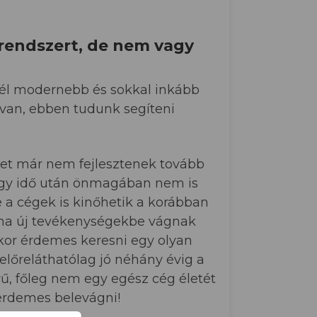
i rendszert, de nem vagy
nél modernebb és sokkal inkább
 van, ebben tudunk segíteni
ket már nem fejlesztenek tovább
l egy idő után önmagában nem is
ve a cégek is kinőhetik a korábban
 ha új tevékenységekbe vágnak
kor érdemes keresni egy olyan
 előreláthatólag jó néhány évig a
ű, főleg nem egy egész cég életét
 érdemes belevágni!