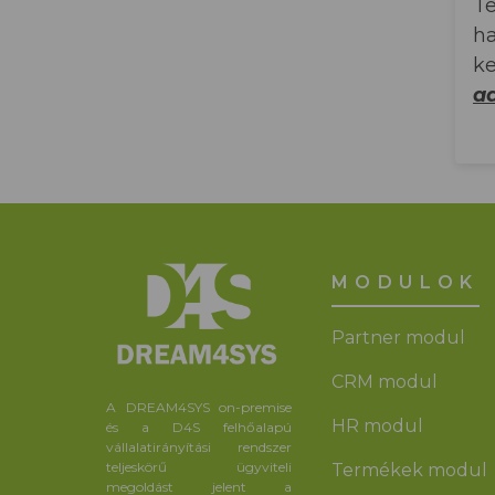
Te
ha
ke
ad
MODULOK
Partner modul
CRM modul
A DREAM4SYS on-premise
HR modul
és a D4S felhőalapú
vállalatirányítási rendszer
teljeskörű ügyviteli
Termékek modul
megoldást jelent a