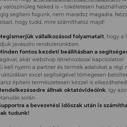
y valószínűleg Neked is – tökéletesen használható
gig segíteni fogunk, nem maradsz magadra. Nézzü
zisait, hogy tudd, mire számíthatsz majd!
Megismerjük vállalkozásod folyamatait
, hogy a 
djuk javasolni rendszerünkben.
Minden fontos kezdeti beállításban a segítsége
gával, akár webshop létrehozással kapcsolatos!
Ki kell nyerni a partner és termék adatokat a régi
ruktúrában excel segítségével tömegesen betölte
arsz építeni természetesen kézzel is elkezdheted 
Rendelkezésedre állnak oktatóvideóink
, így az
tanulás során.
Supportra a bevezetési időszak után is számíth
sak tudunk!