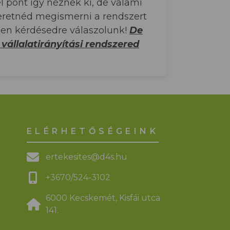
 pont így néznek ki, de valami
zeretnéd megismerni a rendszert
den kérdésedre válaszolunk!
De
vállalatirányítási rendszered
ELÉRHETŐSÉGEINK
ertekesites@d4s.hu
+3670/524-3102
6000 Kecskemét, Kisfái utca
141.