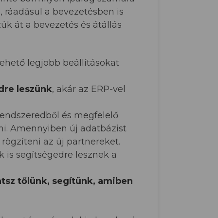
, ráadásul a bevezetésben is
k át a bevezetés és átállás
lehető legjobb beállításokat
dre leszünk
, akár az ERP-vel
 rendszeredből és megfelelő
ni. Amennyiben új adatbázist
rögzíteni az új partnereket.
ok is segítségedre lesznek a
atsz tőlünk, segítünk, amiben