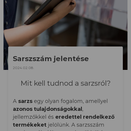
Sarszszám jelentése
2024.02.08.
Mit kell tudnod a sarzsról?
A
sarzs
egy olyan fogalom, amellyel
azonos tulajdonságokkal
,
jellemzőkkel és
eredettel rendelkező
termékeket
jelölünk. A sarzsszám