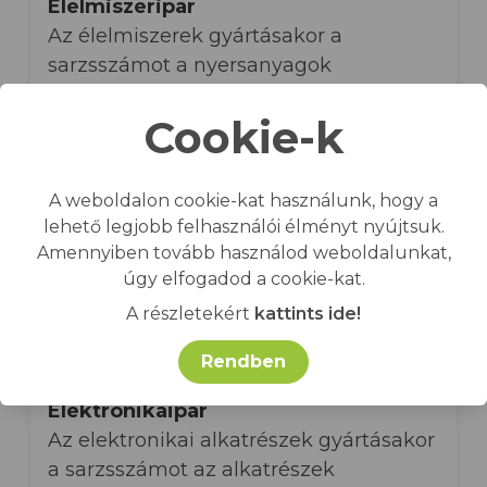
Élelmiszeripar
Az élelmiszerek gyártásakor a
sarzsszámot a nyersanyagok
eredetének, a gyártási folyamatnak és
Cookie-k
a lejárati dátumnak a nyomon
követésére használják.
A weboldalon cookie-kat használunk, hogy a
Vegyipar
lehető legjobb felhasználói élményt nyújtsuk.
A vegyi anyagok gyártásakor a
Amennyiben tovább használod weboldalunkat,
sarzsszámot a nyersanyagok
úgy elfogadod a cookie-kat.
eredetének, a gyártási folyamatnak és
A részletekért
kattints ide!
a veszélyességi osztálynak a nyomon
követésére használják.
Rendben
Elektronikaipar
Az elektronikai alkatrészek gyártásakor
a sarzsszámot az alkatrészek