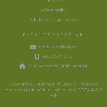
Rólunk
Referenciáink
Adatkezelési tájékoztató
ELÉRHETŐSÉGEINK
ertekesites@d4s.hu
+3670/524-3102
6000 Kecskemét, Kisfái utca 141.
Copyright © Dream4sys Kft. 2026. | Minden jog
fenntartva |
Adatvédelmi tájékoztató
|
DREAM4SYS
ERP