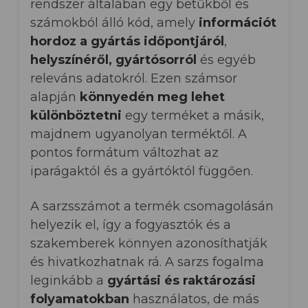
rendszer általában egy betűkből és
számokból álló kód, amely
információt
hordoz a gyártás időpontjáról
,
helyszínéről, gyártósorról
és egyéb
releváns adatokról. Ezen számsor
alapján
könnyedén meg lehet
különböztetni
egy terméket a másik,
majdnem ugyanolyan terméktől. A
pontos formátum változhat az
iparágaktól és a gyártóktól függően.
A sarzsszámot a termék csomagolásán
helyezik el, így a fogyasztók és a
szakemberek könnyen azonosíthatják
és hivatkozhatnak rá. A sarzs fogalma
leginkább a
gyártási és raktározási
folyamatokban
használatos, de más