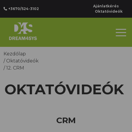
Ajánlatkérés
+3670/524-3102
Oktatóvideók
Kezdőlap
/
Oktatóvideók
/
12. CRM
OKTATÓVIDEÓK
CRM