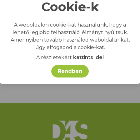
Cookie-k
Elfogadom az
ADATKEZELÉSI
SZABÁLYZATOT
.
A weboldalon cookie-kat használunk, hogy a
lehető legjobb felhasználói élményt nyújtsuk.
Amennyiben tovább használod weboldalunkat,
KÜLDÉS
úgy elfogadod a cookie-kat.
A részletekért
kattints ide!
Rendben