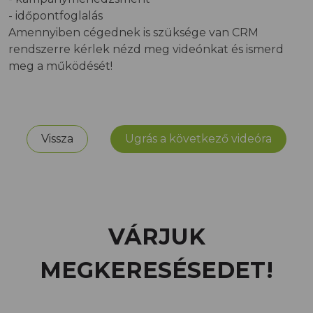
- időpontfoglalás
Amennyiben cégednek is szüksége van CRM
rendszerre kérlek nézd meg videónkat és ismerd
meg a működését!
Vissza
Ugrás a következő videóra
VÁRJUK
MEGKERESÉSEDET!