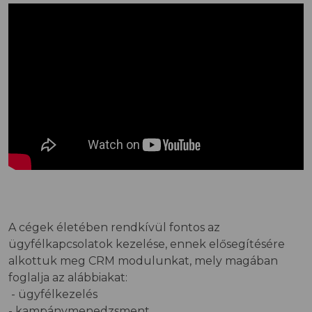
A cégek életében rendkívül fontos az
ügyfélkapcsolatok kezelése, ennek elősegítésére
alkottuk meg CRM modulunkat, mely magában
foglalja az alábbiakat:
- ügyfélkezelés
- kampánymenedzsment