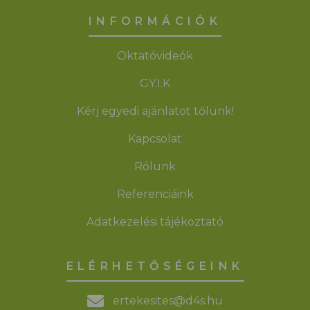
INFORMÁCIÓK
Oktatóvideók
GY.I.K
Kérj egyedi ajánlatot tőlünk!
Kapcsolat
Rólunk
Referenciáink
Adatkezelési tájékoztató
ELÉRHETŐSÉGEINK
ertekesites@d4s.hu