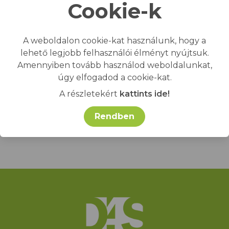
Cookie-k
Elfogadom az
ADATKEZELÉSI
SZABÁLYZATOT
.
A weboldalon cookie-kat használunk, hogy a
lehető legjobb felhasználói élményt nyújtsuk.
Amennyiben tovább használod weboldalunkat,
KÜLDÉS
úgy elfogadod a cookie-kat.
A részletekért
kattints ide!
Rendben