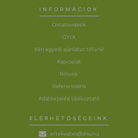
INFORMÁCIÓK
Oktatóvideók
GY.I.K
Kérj egyedi ajánlatot tőlünk!
Kapcsolat
Rólunk
Referenciáink
Adatkezelési tájékoztató
ELÉRHETŐSÉGEINK
ertekesites@d4s.hu