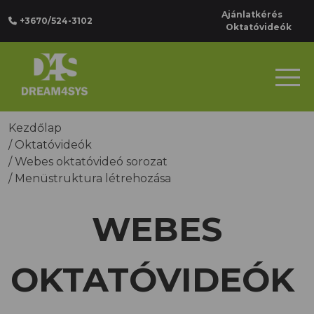
Ajánlatkérés
+3670/524-3102
Oktatóvideók
Kezdőlap
/
Oktatóvideók
/
Webes oktatóvideó sorozat
/
Menüstruktura létrehozása
WEBES
OKTATÓVIDEÓK