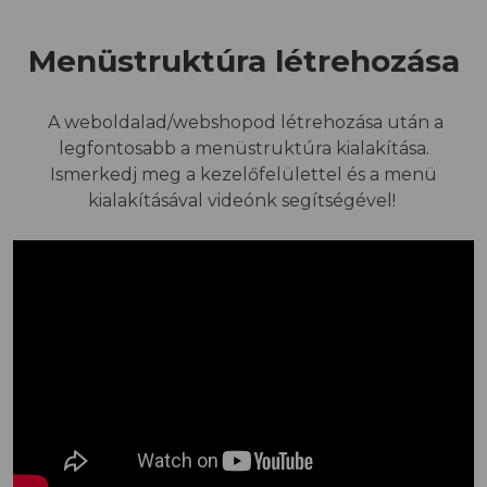
Menüstruktúra létrehozása
A weboldalad/webshopod létrehozása után a
legfontosabb a menüstruktúra kialakítása.
Ismerkedj meg a kezelőfelülettel és a menü
kialakításával videónk segítségével!