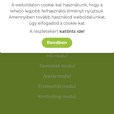
A weboldalon cookie-kat használunk, hogy a
lehető legjobb felhasználói élményt nyújtsuk.
Amennyiben tovább használod weboldalunkat,
MODULOK
úgy elfogadod a cookie-kat.
A részletekért
kattints ide!
Partner modul
Rendben
CRM modul
HR modul
Termékek modul
Árazás modul
Értékesítés modul
Kontrolling modul