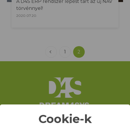
A D4S ERP rendszer lépést tart az új NAV
törvénnyel!
2020.07.20.
1
2
Cookie-k
A DREAM4SYS on-premise és a D4S felhőalapú vállalatirányítási rendszer
teljeskörű ügyviteli megoldást jelent a vállalkozások számára.