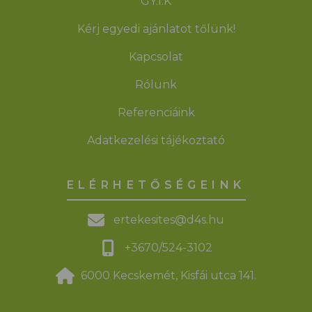
GY.I.K
Kérj egyedi ajánlatot tőlünk!
Kapcsolat
Rólunk
Referenciáink
Adatkezelési tájékoztató
ELÉRHETŐSÉGEINK
ertekesites@d4s.hu
+3670/524-3102
6000 Kecskemét, Kisfái utca 141.