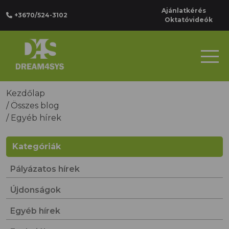
Ajánlatkérés
+3670/524-3102
Oktatóvideók
Kezdőlap
/
Összes blog
/
Egyéb hírek
Kategóriák
Pályázatos hírek
Újdonságok
Egyéb hírek