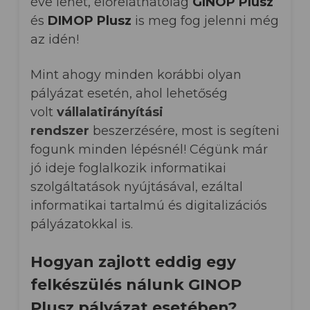
éve lehet, előreláthatólag
GINOP Plusz
és
DIMOP Plusz
is meg fog jelenni még
az idén!
Mint ahogy minden korábbi olyan
pályázat esetén, ahol lehetőség
volt
vállalatirányítási
rendszer
beszerzésére, most is segíteni
fogunk minden lépésnél! Cégünk
már
jó ideje foglalkozik informatikai
szolgáltatások nyújtásával, ezáltal
informatikai tartalmú és digitalizációs
pályázatokkal is.
Hogyan zajlott eddig egy
felkészülés nálunk GINOP
Plusz pályázat esetében?