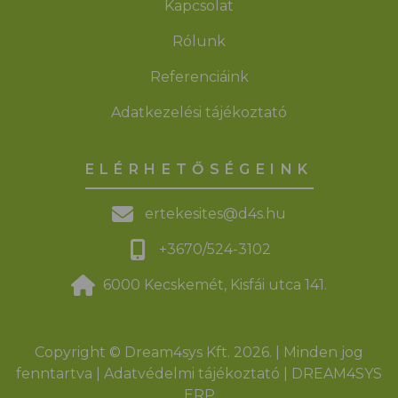
Kapcsolat
Rólunk
Referenciáink
Adatkezelési tájékoztató
ELÉRHETŐSÉGEINK
ertekesites@d4s.hu
+3670/524-3102
6000 Kecskemét, Kisfái utca 141.
Copyright © Dream4sys Kft. 2026. | Minden jog
fenntartva |
Adatvédelmi tájékoztató
|
DREAM4SYS
ERP